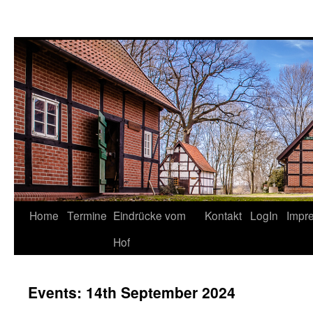
Springe
Home
Termine
Eindrücke vom
Kontakt
LogIn
Impr
zum
Hof
Inhalt
Events: 14th September 2024