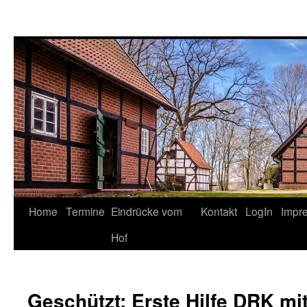
Springe
Home
Termine
Eindrücke vom
Kontakt
LogIn
Impr
zum
Hof
Inhalt
Geschützt: Erste Hilfe DRK mi