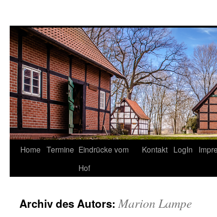
Springe
Home
Termine
Eindrücke vom
Kontakt
LogIn
Impr
zum
Hof
Inhalt
Marion Lampe
Archiv des Autors: