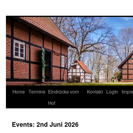
Springe
Home
Termine
Eindrücke vom
Kontakt
LogIn
Impr
zum
Hof
Inhalt
Events: 2nd Juni 2026