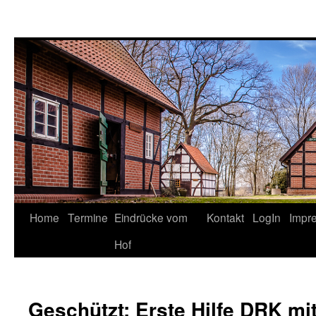
Springe
Home
Termine
Eindrücke vom
Kontakt
LogIn
Impr
zum
Hof
Inhalt
Geschützt: Erste Hilfe DRK mi