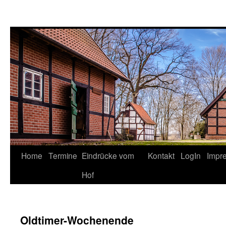
Springe
Home
Termine
Eindrücke vom
Kontakt
LogIn
Impr
zum
Hof
Inhalt
Oldtimer-Wochenende