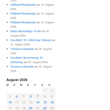
2026
Oldtimer-Wochenende
am 14. August
2026
Oldtimer-Wochenende
am 15. August
2026
Oldtimer-Wochenende
am 16. August
2026
Dienst Berufstätige 18 uhr
am 20.
August 2026
Geschützt: 30. Geburtstag Scheune
am
22. August 2026
Vereinswochenende
am 28. August
2026
Geschützt: Reservierung 50.
Geburtstag
am 29. August 2026
Vereinswochenende
am 30. August
2026
August 2026
M
D
M
D
F
S
S
1
2
3
4
5
6
7
8
9
10
11
12
13
14
15
16
17
18
19
20
21
22
23