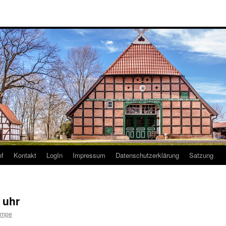
of
Kontakt
LogIn
Impressum
Datenschutzerklärung
Satzung
 uhr
ampe