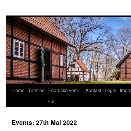
Springe
Home
Termine
Eindrücke vom
Kontakt
LogIn
Impr
zum
Hof
Inhalt
Events: 27th Mai 2022