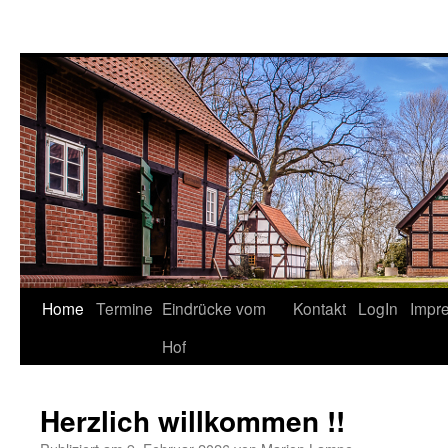
Springe
Home
Termine
Eindrücke vom
Kontakt
LogIn
Impr
zum
Hof
Inhalt
Herzlich willkommen !!