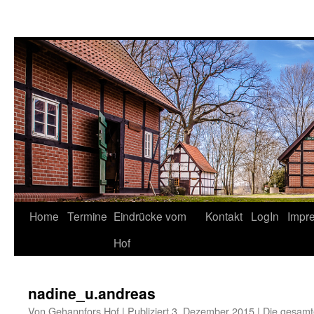
Springe
Home
Termine
Eindrücke vom
Kontakt
LogIn
Impr
zum
Hof
Inhalt
nadine_u.andreas
Von
Gehannfors Hof
|
Publiziert
3. Dezember 2015
|
Die gesamt