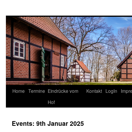
Springe
Home
Termine
Eindrücke vom
Kontakt
LogIn
Impr
zum
Hof
Inhalt
Events: 9th Januar 2025