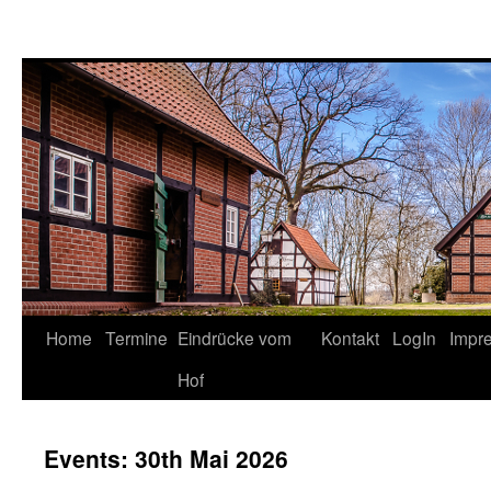
Springe
Home
Termine
Eindrücke vom
Kontakt
LogIn
Impr
zum
Hof
Inhalt
Events: 30th Mai 2026